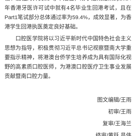
年
香港牙医许可试中就有
4
名毕业生回港
考试
，且在
Part1
笔试部分总体通过率为
59.4%
，成效显著，为香
港学生回港执医奠定良好基础。
口腔医学院将以习近平新时代中国特色社会主义
思想为指导，积极贯彻习近平总书记视察暨南大学重
要指示精神，将港澳台侨学生培养成为具有国际化视
野的高素质口腔医师，为港澳口腔医疗卫生事业发展
贡献暨南口腔力量。
图文编辑/王雨
初审/王雨
复审/王海兰
终审/黄跃 昌伟