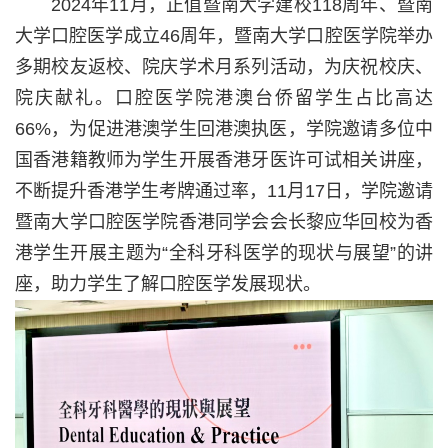
2024
年
11
月，正值暨南大学建校
118
周年、暨南
大学口腔医学成立
46
周年，暨南大学口腔医学院举办
多期校友返校、院庆学术月系列活动，为庆祝校庆、
院庆献礼。口腔医学院港澳台侨留学生占比高达
66%
，为促进港澳学生回港澳执医，学院邀请多位中
国香港籍教师为学生开展香港牙医许可试相关讲座，
不断提升香港学生考牌通过率，
11
月
17
日，学院邀请
暨南大学口腔医学院香港同学会会长黎应华回校为香
港学生开展主题为“全科牙科医学的现状与展望”的讲
座，助力学生了解口腔医学发展现状。